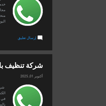
خدما
مجال
متخص
اليو
الخز
والس
إرسال تعليق
شركة
بجدة
أهمي
الوق
شركة تنظيف بال
أكتوبر 01, 2025
الكن
في ت
بالم