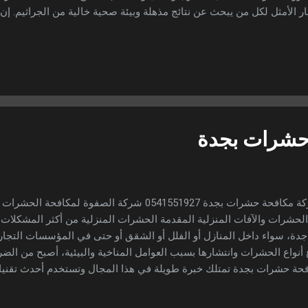
ار الأمثل لكل من يبحث عن نتائج مذهلة وبيئة صحية خالية من الجراثيم. إن تق
ق أمانًا وفعالية في التنظيف، حيث تساعد في إزالة البقع الصعبة والتعق
مشة أو تغيير ألوانها. وهذا ما يجعل افضل شركة تنظيف بجدة هي التي تعتمد
م خدمات متنوعة تغطي جميع احتياجات العملاء. أهمية التنظيف بالبخار ف
يرة ذات المناخ الحار والرطوبة العالية، مما يؤدي إلى تراكم الأتربة والجرا
جالس والستائر. لذلك فإن الاعتماد على تنظيف بالبخار بجدة أصبح ضرورة 
حشرات بجدة
شركة مكافحة حشرات بجدة 0541551927 شركة الصفوة لمك
لحشرات والآفات المنزلية المقدمة الحشرات المنزلية من أكثر المشكلات إز
دة، سواء داخل المنازل أو الفلل أو الشقق أو حتى في المؤسسات التجاري
 أنواع الحشرات وانتشارها بسبب العوامل المناخية والبيئية، أصبح من ال
حة حشرات بجدة تمتلك خبرة طويلة في هذا المجال وتستخدم أحدث تقنيات
 يأتي دور شركة الصفوة لمكافحة الحشرات بجدة التي تعتبر الخيار الأمثل 
رات مثل الصراصير، النمل الأبيض، الفئران، البق، العثة، الوزغ وغيرها، بأ