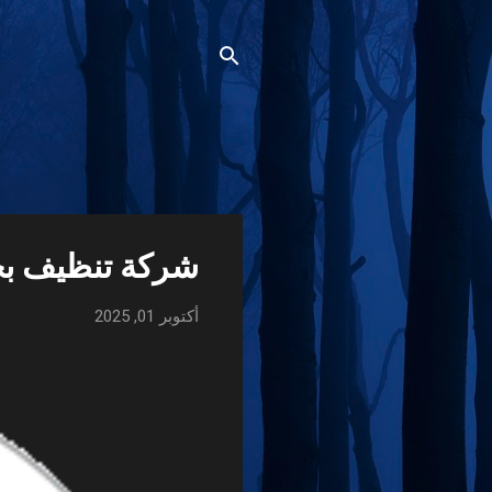
ا
شركة تنظيف ب
ل
م
أكتوبر 01, 2025
ش
ا
ر
ك
ا
ت