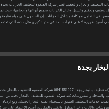
ت التنظيف والعزل والتعقيم تُعتبر شركة الصفوة لتنظيف الخزانات بجدة 
 تنظيف وتعقيم وغسيل وعزل الخزانات بجميع أنواعها وأحجامها، حيث تم
ص في التعامل مع كافة مشاكل الخزانات. إن الحصول على مياه نظيفة و
مي أصبح ضرورة لا غنى عنها، خاصة في مدينة كبرى مثل جدة، التي تعتمد م
انات لتخزين المياه. لذلك يزداد البحث عن شركة تنظيف خزانات بجدة تضم
لامة. في هذا المقال سنأخذك في جولة شاملة للتعرف على: أهمية تنظي
 غسيل خزانات بجدة . خدمات شركة عزل خزانات بجدة . كيفية اختيار ا
 . أسعار تنظيف الخزانات بجدة. مميزات شركة الصفوة مقارنةً بـ شركات ن
ة تنظيف خزانات بجدة الخزان هو المصدر الأساسي للمياه داخل المنازل وا
ت تتراكم بداخله...
بخار بجدة
شركة تنظيف بالبخار بجدة 0541551927 شركة الصفوة للتنظ
ب والسجاد والمفروشات تُعد شركة الصفوة للتنظيف بالبخار بجدة من ال
قديم خدمات التنظيف العميق باستخدام تقنية البخار الحديثة. ومع ازدياد ال
فروشات والأثاث داخل المنازل والفلل والمكاتب، أصبح الاعتماد على شركه