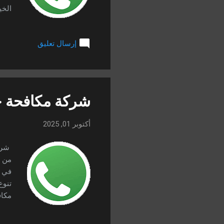
الخي
الطر
الأق
إرسال تعليق
وتقد
الكب
والم
شركة مكافحة 
أكتوبر 01, 2025
من ا
في ج
تنوع
مكاف
وهنا
الحش