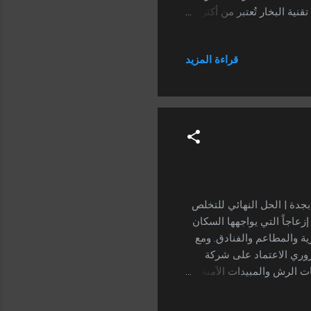
نية البخار تُعتبر من أكثر
يم العميق دون التسبب في تلف
 على هذه التقنية الحديثة
قراءة المزيد
ي جدة مدينة جدة من المدن
ثيم داخل الكنب والسجاد
وليس رفاهية. الت...
افحة الحشرات بجدة | الحل النهائي للتخلص
عاجاً التي يواجهها السكان
ة والمطاعم والفنادق. ومع
ضروري الاعتماد على شركة
 الرش والمبيدات الآمنة.
للتخلص من جميع أنواع
ساليب احترافية وبأقل تكلفة